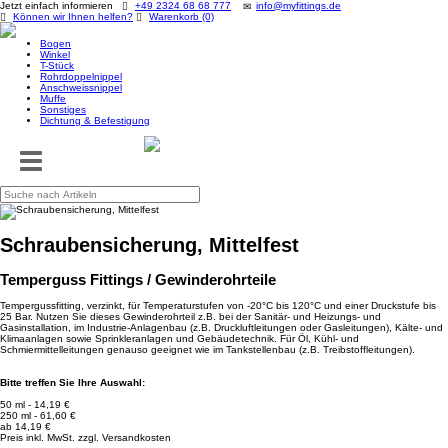
Jetzt einfach informieren
+49 2324 68 68 777
info@myfittings.de
Können wir Ihnen helfen?
Warenkorb (0)
Bogen
Winkel
T-Stück
Rohrdoppelnippel
Anschweissnippel
Muffe
Sonstiges
Dichtung & Befestigung
Toggle
navigation
Schraubensicherung, Mittelfest
Temperguss Fittings / Gewinderohrteile
Tempergussfitting, verzinkt, für Temperaturstufen von -20°C bis 120°C und einer Druckstufe bis
25 Bar. Nutzen Sie dieses Gewinderohrteil z.B. bei der Sanitär- und Heizungs- und
Gasinstallation, im Industrie-Anlagenbau (z.B. Druckluftleitungen oder Gasleitungen), Kälte- und
Klimaanlagen sowie Sprinkleranlagen und Gebäudetechnik. Für Öl, Kühl- und
Schmiermittelleitungen genauso geeignet wie im Tankstellenbau (z.B. Treibstoffleitungen).
Bitte treffen Sie Ihre Auswahl:
50 ml - 14,19 €
250 ml - 61,60 €
ab 14,19 €
Preis inkl. MwSt. zzgl. Versandkosten