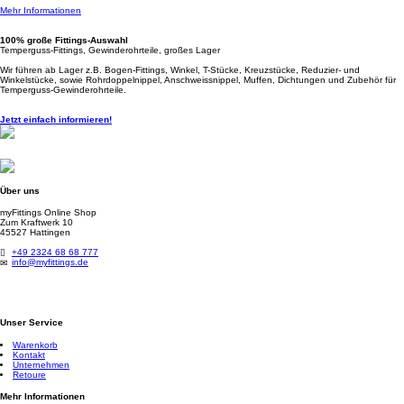
Mehr Informationen
100% große Fittings-Auswahl
Temperguss-Fittings, Gewinderohrteile, großes Lager
Wir führen ab Lager z.B. Bogen-Fittings, Winkel, T-Stücke, Kreuzstücke, Reduzier- und
Winkelstücke, sowie Rohrdoppelnippel, Anschweissnippel, Muffen, Dichtungen und Zubehör für
Temperguss-Gewinderohrteile.
Jetzt einfach informieren!
Über uns
myFittings Online Shop
Zum Kraftwerk 10
45527 Hattingen
+49 2324 68 68 777
info@myfittings.de
Unser Service
Warenkorb
Kontakt
Unternehmen
Retoure
Mehr Informationen